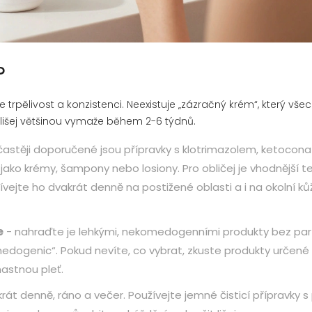
?
uje trpělivost a konzistenci. Neexistuje „zázračný krém“, který vše
e lišej většinou vymaže během 2-6 týdnů.
častěji doporučené jsou přípravky s klotrimazolem, ketocon
 jako krémy, šampony nebo losiony. Pro obličej je vhodnější t
žívejte ho dvakrát denně na postižené oblasti a i na okolní kůž
e
- nahraďte je lehkými, nekomedogenními produkty bez pa
medogenic“. Pokud nevíte, co vybrat, zkuste produkty určené
mastnou pleť.
rát denně, ráno a večer. Používejte jemné čisticí přípravky s