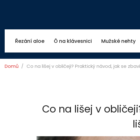
Řezání aloe
Ô na klávesnici
Mužské nehty
Domů
Co na lišej v obličeji? Praktický návod, jak se zbavi
Co na lišej v obličej
l