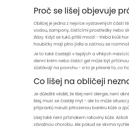
Proč se lišej objevuje pr
Obličej je jedna z nejvíce vystavených částí tě
vodou, šampony, čistícími prostředky nebo 
žlázy. Když se tuků příliš množí - třeba kvůli
houbičky mají plno jídla a začnou se rozmnož
Je to také častější v teplých a vlhkých měsícíc
denní krém nebo čisticí gel může být příčinou. 
zůstávají na povrchu - a to je přesně to, co h
Co lišej na obličeji ne
Je důležité vědět, že lišej není alergie, není 
lišej, musí se častěji myt - ale to může situaci 
přípravků naruší přirozenou bariéru kůže a způ
Lišej také není příznakem rakoviny kůže. Ačkol
závažnou chorobu. Ale pokud se skvrna rychle 