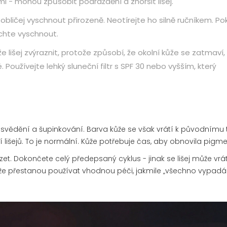
mi - mohou způsobit podráždění a zhoršit lišej.
obličej vyschnout přirozeně. Neotírejte ho silně ručníkem. Po
chte vyschnout.
 lišej zvýraznit, protože způsobí, že okolní kůže se zatmaví,
Používejte lehký sluneční filtr s SPF 30 nebo vyšším, který
í svědění a šupinkování. Barva kůže se však vrátí k původnímu
í lišejů. To je normální. Kůže potřebuje čas, aby obnovila pigme
zet. Dokončete celý předepsaný cyklus - jinak se lišej může vráti
že přestanou používat vhodnou péči, jakmile „všechno vypadá