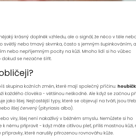
 nějaký krásný doplněk vzhledu, ale o signál, že něco v těle neb
ako světlý nebo tmavý skvrnka, často s jemným šupinkováním, 
ím nebo nepříjemným pocity na kůži. Mnoho lidí si ho vůbec
dokud se nezačne šířit.
obličeji?
píš skupina kožních změn, které mají společný příčinu:
houbič
kůži každého člověka - většinou neškodně. Ale když se začnou pří
 jako lišej. Nejčastější typy, které se objevují na tváři, jsou tř
) nebo
lišej červený
(pityriasis alba).
bo viry, lišej není nakažlivý v běžném smyslu. Nemůžete si ho
k němu připravit - když máte citlivou pleť, příliš mastnou kůži,
 přípravky, které narušily přirozenou rovnováhu kůže.