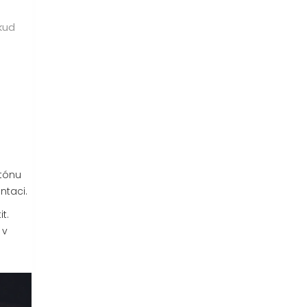
kud
 tónu
ntaci.
t.
 v