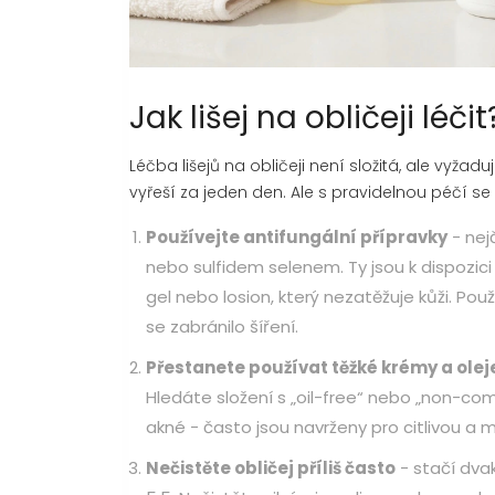
Jak lišej na obličeji léčit
Léčba lišejů na obličeji není složitá, ale vyžad
vyřeší za jeden den. Ale s pravidelnou péčí s
Používejte antifungální přípravky
- nej
nebo sulfidem selenem. Ty jsou k dispozici
gel nebo losion, který nezatěžuje kůži. Pou
se zabránilo šíření.
Přestanete používat těžké krémy a olej
Hledáte složení s „oil-free“ nebo „non-co
akné - často jsou navrženy pro citlivou a 
Nečistěte obličej příliš často
- stačí dvak