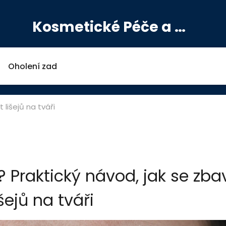
Kosmetické Péče a Výživové Doplňky
Oholení zad
t lišejů na tváři
i? Praktický návod, jak se zbav
išejů na tváři