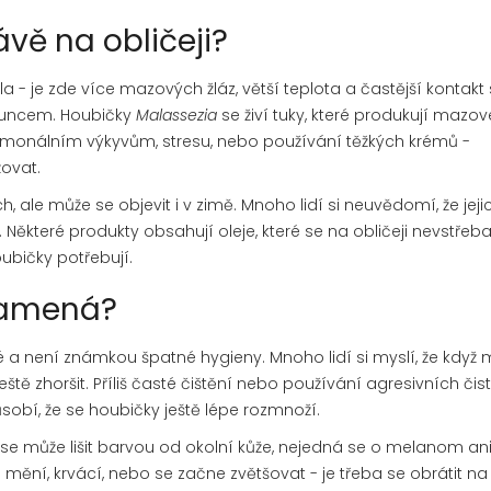
ávě na obličeji?
la - je zde více mazových žláz, větší teplota a častější kontakt 
sluncem. Houbičky
Malassezia
se živí tuky, které produkují mazov
 hormonálním výkyvům, stresu, nebo používání těžkých krémů -
ovat.
h, ale může se objevit i v zimě. Mnoho lidí si neuvědomí, že jeji
Některé produkty obsahují oleje, které se na obličeji nevstřebaj
oubičky potřebují.
znamená?
akné a není známkou špatné hygieny. Mnoho lidí si myslí, že když 
ještě zhoršit. Příliš časté čištění nebo používání agresivních čis
sobí, že se houbičky ještě lépe rozmnoží.
i se může lišit barvou od okolní kůže, nejedná se o melanom ani
mění, krvácí, nebo se začne zvětšovat - je třeba se obrátit na