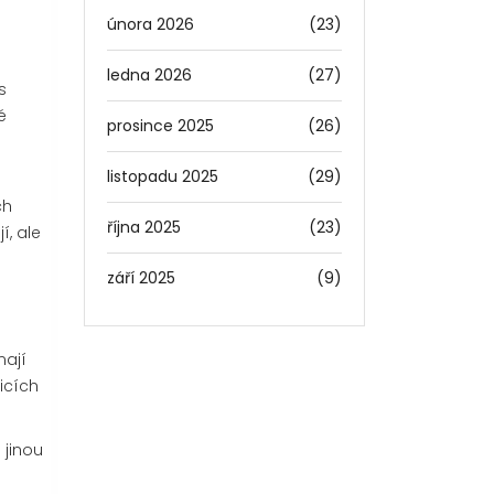
února 2026
(23)
ledna 2026
(27)
s
é
prosince 2025
(26)
listopadu 2025
(29)
ch
října 2025
(23)
í, ale
září 2025
(9)
mají
ticích
 jinou