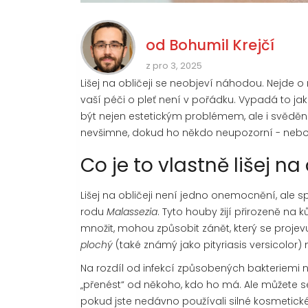
od
Bohumil Krejčí
z pro 3, 2025
Lišej na obličeji se neobjeví náhodou. Nejde o
vaší péči o pleť není v pořádku. Vypadá to j
být nejen estetickým problémem, ale i svěděn
nevšimne, dokud ho někdo neupozorní - nebo 
Co je to vlastně lišej na 
Lišej na obličeji není jedno onemocnění, ale s
rodu
Malassezia
. Tyto houby žijí přirozeně na 
množit, mohou způsobit zánět, který se projevuje
plochý
(také známý jako pityriasis versicolor
Na rozdíl od infekcí způsobených bakteriemi ne
„přenést“ od někoho, kdo ho má. Ale můžete se 
pokud jste nedávno používali silné kosmetické