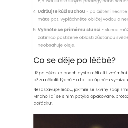
5,5. Nečistěte silnými peelingy nebo scrub
Udržujte kůži suchou
- po čištění nechte 
máte pot, vypláchněte obličej vodou a ne
Vyhněte se přímému slunci
- slunce může
zatímco postižené oblasti zůstanou světlé. 
neobsahuje oleje.
Co se děje po léčbě?
Už po několika dnech byste měli cítit zmírněn
až za několik týdnů - a to i po úplném vymizen
Nezastavujte léčbu, jakmile se skvrny zdají zmi
Mnoho lidí se s ním potýká opakovaně, proto
pořádku“.