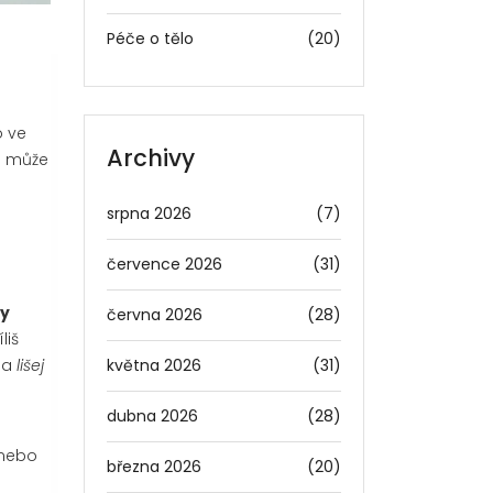
Péče o tělo
(20)
o ve
Archivy
a může
srpna 2026
(7)
července 2026
(31)
ky
června 2026
(28)
liš
května 2026
(31)
eba
lišej
dubna 2026
(28)
 nebo
března 2026
(20)