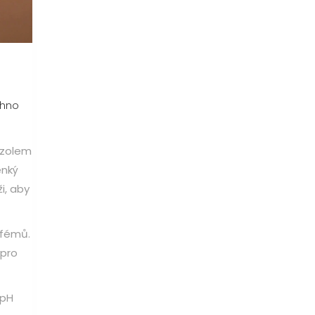
chno
azolem
enký
i, aby
rfémů.
 pro
 pH