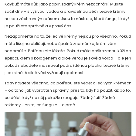
Když už máte kůži jako papír, žádný krém nezachrání. Musíte
začít dřív – s výživou, vodou a pravidelnou péčí. Léčivé krémy
nejsou záchranným pásem. Jsou to nástroje, které fungují, když
je použijete správně a v pravý čas.
Nezapomeňte na to, že léčivé krémy nejsou pro všechno. Pokud
máte lišej na obličeji, nebo špatné znaménko, krém vám
nepomůže. Potřebujete lékaře. Pokud máte poškozenou kůži po
epilaci, krém s kolagenem a aloe verou je skvělá volba – ale jen
pokud nebudete masírovat podrážděnou plochu. Léčivé krémy
jsou silné. A silné věci vyžadují opatrnost.
Tady najdete všechno, co potřebujete vědět o léčivých krémech
– od toho, jak vybrat ten správný, přes to, kdy ho použít, až po to,
co dělat, když na něj pokožka reaguje. Žádný fluff. Žádné
reklamy. Jen to, co funguje – a proč.