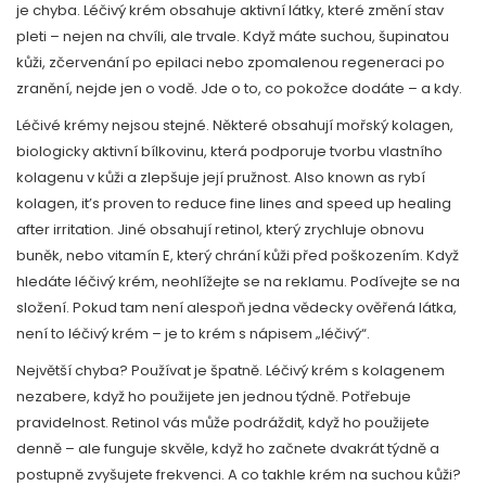
je chyba. Léčivý krém obsahuje aktivní látky, které změní stav
pleti – nejen na chvíli, ale trvale. Když máte suchou, šupinatou
kůži, zčervenání po epilaci nebo zpomalenou regeneraci po
zranění, nejde jen o vodě. Jde o to, co pokožce dodáte – a kdy.
Léčivé krémy nejsou stejné. Některé obsahují
mořský kolagen
,
biologicky aktivní bílkovinu, která podporuje tvorbu vlastního
kolagenu v kůži a zlepšuje její pružnost
. Also known as
rybí
kolagen
, it’s proven to reduce fine lines and speed up healing
after irritation.
Jiné obsahují retinol, který zrychluje obnovu
buněk, nebo vitamín E, který chrání kůži před poškozením. Když
hledáte léčivý krém, neohlížejte se na reklamu. Podívejte se na
složení. Pokud tam není alespoň jedna vědecky ověřená látka,
není to léčivý krém – je to krém s nápisem „léčivý“.
Největší chyba? Používat je špatně. Léčivý krém s kolagenem
nezabere, když ho použijete jen jednou týdně. Potřebuje
pravidelnost. Retinol vás může podráždit, když ho použijete
denně – ale funguje skvěle, když ho začnete dvakrát týdně a
postupně zvyšujete frekvenci. A co takhle krém na suchou kůži?