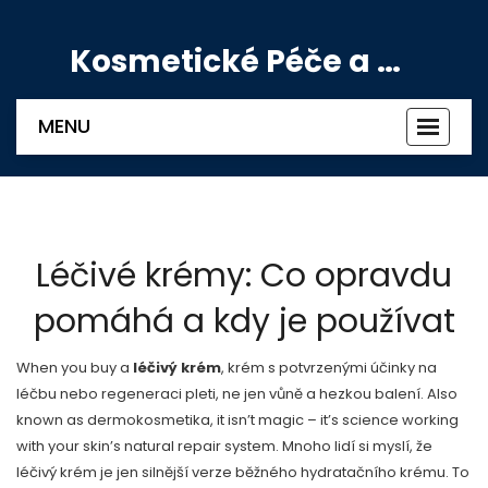
Kosmetické Péče a Výživové Doplňky
MENU
Zobrazi
navigac
Léčivé krémy: Co opravdu
pomáhá a kdy je používat
When you buy a
léčivý krém
,
krém s potvrzenými účinky na
léčbu nebo regeneraci pleti, ne jen vůně a hezkou balení
. Also
known as
dermokosmetika
, it isn’t magic – it’s science working
with your skin’s natural repair system.
Mnoho lidí si myslí, že
léčivý krém je jen silnější verze běžného hydratačního krému. To