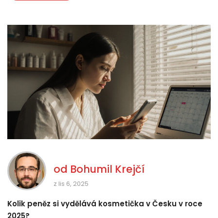
od
Bohumil Krejčí
z lis 6, 2025
Kolik peněz si vydělává kosmetička v Česku v roce
2025?