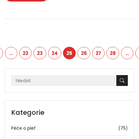
…
22
23
24
25
26
27
28
…
Kategorie
Péče o pleť
(75)