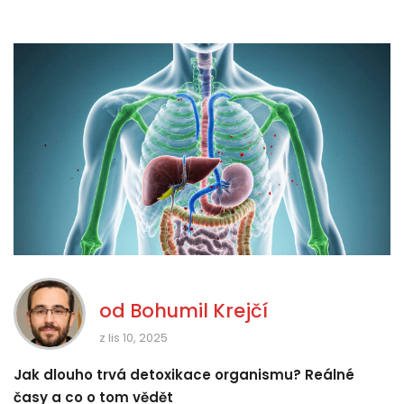
od
Bohumil Krejčí
z lis 10, 2025
Jak dlouho trvá detoxikace organismu? Reálné
časy a co o tom vědět