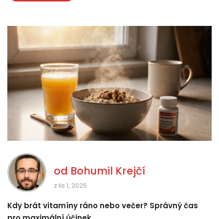
od
Bohumil Krejčí
z lis 1, 2025
Kdy brát vitamíny ráno nebo večer? Správný čas
pro maximální účinek