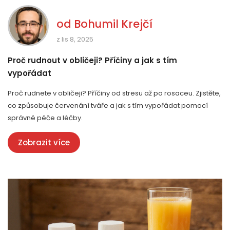
od
Bohumil Krejčí
z lis 8, 2025
Proč rudnout v obličeji? Příčiny a jak s tím
vypořádat
Proč rudnete v obličeji? Příčiny od stresu až po rosaceu. Zjistěte,
co způsobuje červenání tváře a jak s tím vypořádat pomocí
správné péče a léčby.
Zobrazit více