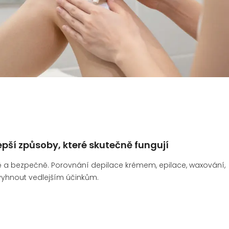
epší způsoby, které skutečně fungují
ivně a bezpečně. Porovnání depilace krémem, epilace, waxování,
e vyhnout vedlejším účinkům.