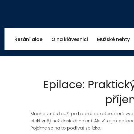
Řezání aloe
Ô na klávesnici
Mužské nehty
Epilace: Praktic
příj
Mnoho z nás touží po hladké pokožce, která vydrž
efektivněji než klasické holení. Ale víte, jak epila
Pojďme se na to podívat zblízka.