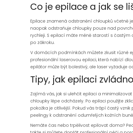
Co je epilace a jak se l
Epilace znamená odstranění chloupků včetně jeji
naopak odstraňuje chloupky pouze nad povrche
rychleji. S epilací máte méně starostí s častým
po zákroku.
V domácích podmínkách můžete zkusit různé epil
profesionální laserovou epilaci, která nabízí d
epilátor může být bolestivý, ale laser vyžaduje o
Tipy, jak epilaci zvlád
Zajímá vás, jak si ulehčit epilaci a minimalizov
chloupky lépe odcházely. Po epilaci použijte zkl
pokožka je citlivější. Pokud vás trápí častý vz
peelingy k odstranění odumřelých kožních buně
Nemáte čas nebo trpělivost epilovat doma? Pedikú
takže si můžete dopřát profesionální péči a po