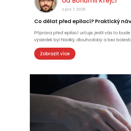
od
Bohumil Krejčí
z pro 7, 2025
Co dělat před epilací? Praktický ná
Příprava před epilací určuje, jestli vás to bude
výsledek byl hladký, dlouhodobý a bez bolesti
Zobrazit více