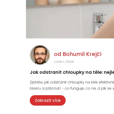
od
Bohumil Krejčí
z bře 1, 2026
Jak odstranit chloupky na těle: nejl
Zjistěte, jak odstranit chloupky na těle efekt
laseru a plácnutí - co funguje, co ne, a jak s
Zobrazit více