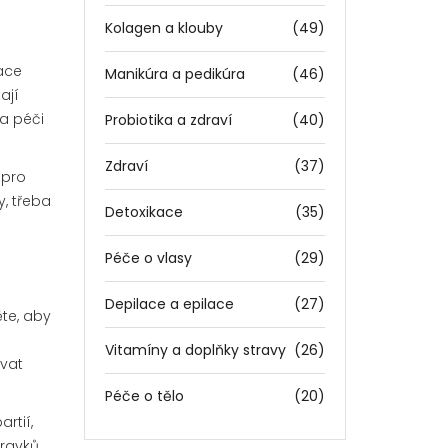
Kolagen a klouby
(49)
lace
Manikúra a pedikúra
(46)
ají
 a péči
Probiotika a zdraví
(40)
Zdraví
(37)
 pro
, třeba
Detoxikace
(35)
Péče o vlasy
(29)
Depilace a epilace
(27)
ěte, aby
e
Vitamíny a doplňky stravy
(26)
ívat
Péče o tělo
(20)
rtií,
pravků