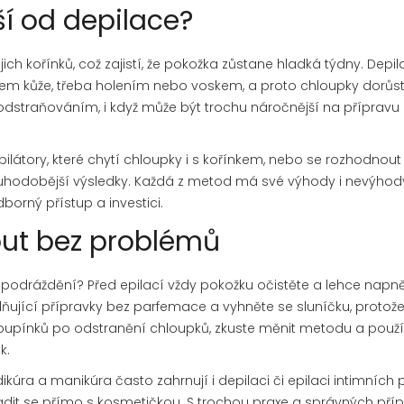
iší od depilace?
ch kořínků, což zajistí, že pokožka zůstane hladká týdny. Depi
m kůže, třeba holením nebo voskem, a proto chloupky dorůst
 odstraňováním, i když může být trochu náročnější na přípravu
átory, které chytí chloupky i s kořínkem, nebo se rozhodnout
louhodobější výsledky. Každá z metod má své výhody i nevýhody
dborný přístup a investici.
nout bez problémů
at podráždění? Před epilací vždy pokožku očistěte a lehce napn
idňující přípravky bez parfemace a vyhněte se sluníčku, protož
nik pupínků po odstranění chloupků, zkuste měnit metodu a použ
k.
ra a manikúra často zahrnují i depilaci či epilaci intimních pa
radit se přímo s kosmetičkou. S trochou praxe a správných pří