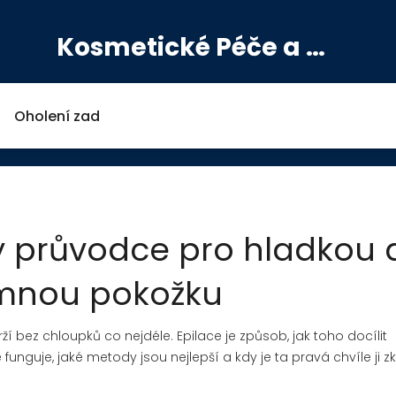
Kosmetické Péče a Výživové Doplňky
Oholení zad
ký průvodce pro hladkou 
emnou pokožku
í bez chloupků co nejdéle. Epilace je způsob, jak toho docílit
ce funguje, jaké metody jsou nejlepší a kdy je ta pravá chvíle ji zk