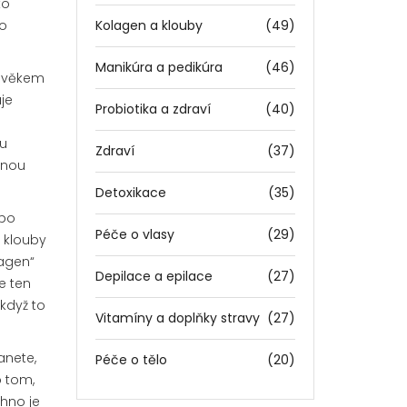
ko
bo
Kolagen a klouby
(49)
Manikúra a pedikúra
(46)
s věkem
je
Probiotika a zdraví
(40)
lu
Zdraví
(37)
snou
Detoxikace
(35)
 po
Péče o vlasy
(29)
ě klouby
lagen“
Depilace a epilace
(27)
e ten
 když to
Vitamíny a doplňky stravy
(27)
anete,
Péče o tělo
(20)
o tom,
chno je