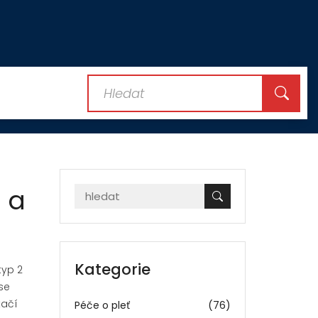
t a
Kategorie
typ 2
se
tačí
Péče o pleť
(76)