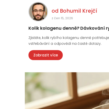
od
Bohumil Krejčí
z čen 15, 2026
Kolik kolagenu denně? Dávkování ry
Zjistěte, kolik rybího kolagenu denně potřebuj
vstřebávání a odpovědi na časté dotazy.
Zobrazit více