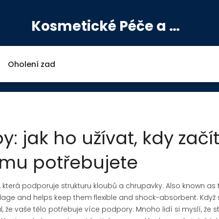
Kosmetické Péče a Výživové Doplňky
Oholení zad
: jak ho užívat, kdy začí
omu potřebujete
 která podporuje strukturu kloubů a chrupavky
. Also known as
cartilage and helps keep them flexible and shock-absorbent.
Když 
l, že vaše tělo potřebuje více podpory. Mnoho lidí si myslí, že s