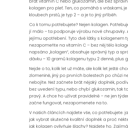
brát vitamín C nebo glukozamin, ale bez správn
kolagen pro pleť. Ten, co pomáhá s vráskami, je t
kloubech prstů, je typ 2 – a je to jiný příběh.
Co k tomu potřebujete? Nejen kolagen. Potřebuj
jí málo
– ta podporuje výrobu nové chrupavky.
jejímu opotřebení
. Tyto dvě látky s kolagenem t
nezapomeňte na vitamín C – bez něj tělo kolag
napsáno „kolagen“, obsahuje správný typ a správ
dávku – 10 gramů kolagenu typu 2 denně, plus g
Nejde o to, kolik let už máte, ale kolik let ještě
zlomenině, jiný po prvních bolestech po chůzi n
nebojíte. Než začnete brát nějaký doplněk, podív
bez uvedení typu, nebo chybí glukozamin, tak to
pravý. A chce ho užívat pravidelně – ne jen týden
začne fungovat, nezapomenete na to.
V našich článcích najdete vše, co potřebujete: j
jak vybrat skutečně kvalitní doplněk a proč někt
jak kolagen ovlivňuje šlachy? Najdete ho. Zajím