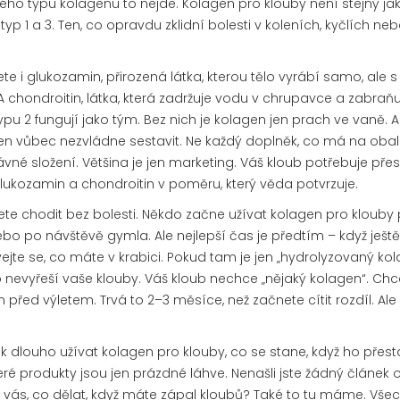
ého typu kolagenu to nejde. Kolagen pro klouby není stejný ja
yp 1 a 3. Ten, co opravdu zklidní bolesti v koleních, kyčlích ne
ete i
glukozamin
,
přirozená látka, kterou tělo vyrábí samo, ale 
 A
chondroitin
,
látka, která zadržuje vodu v chrupavce a zabraňu
ypu 2 fungují jako tým. Bez nich je kolagen jen prach ve vaně. A
en vůbec nezvládne sestavit. Ne každý doplněk, co má na oba
né složení. Většina je jen marketing. Váš kloub potřebuje pře
lukozamin a chondroitin v poměru, který věda potvrzuje.
 chcete chodit bez bolesti. Někdo začne užívat kolagen pro klouby
ebo po návštěvě gymla. Ale nejlepší čas je předtím – když ješt
ejte se, co máte v krabici. Pokud tam je jen „hydrolyzovaný ko
 nevyřeší vaše klouby. Váš kloub nechce „nějaký kolagen“. Chc
 před výletem. Trvá to 2–3 měsíce, než začnete cítit rozdíl. Ale
ak dlouho užívat kolagen pro klouby, co se stane, když ho přest
eré produkty jsou jen prázdné láhve. Nenašli jste žádný článek 
á vás, co dělat, když máte zápal kloubů? Také to tu máme. Vše