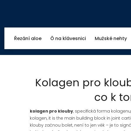
Řezání aloe
Ô na klávesnici
Mužské nehty
Kolagen pro klouby
co k t
kolagen pro klouby
,
specifická forma kolagenu,
kolagen
, it is the main building block in joint 
klouby začnou bolet, není to jen věk – je to signá