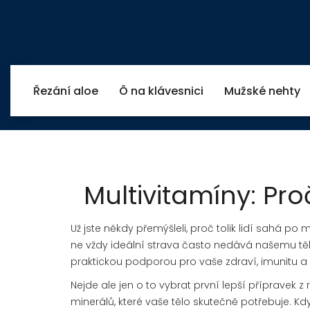
Řezání aloe
Ô na klávesnici
Mužské nehty
Multivitamíny: Pro
Už jste někdy přemýšleli, proč tolik lidí sahá
ne vždy ideální strava často nedává našemu těl
praktickou podporou pro vaše zdraví, imunitu a 
Nejde ale jen o to vybrat první lepší přípravek z
minerálů, které vaše tělo skutečně potřebuje. Když