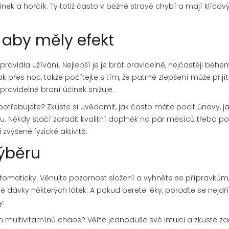
inek a hořčík. Ty totiž často v běžné stravě chybí a mají klíčový
 aby měly efekt
avidla užívání. Nejlepší je je brát pravidelně, nejčastěji během
 přes noc, takže počítejte s tím, že patrné zlepšení může přijí
avidelné braní účinek snižuje.
u potřebujete? Zkuste si uvědomit, jak často máte pocit únavy, ja
u. Někdy stačí zařadit kvalitní doplněk na pár měsíců třeba po
ýšené fyzické aktivitě.
výběru
utomaticky. Věnujte pozornost složení a vyhněte se přípravkům,
dávky některých látek. A pokud berete léky, poraďte se nejdří
y.
 multivitamínů chaos? Věřte jednoduše své intuici a zkuste zač