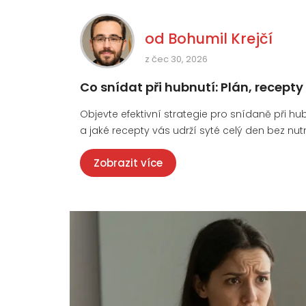
od
Bohumil Krejčí
z čec 30, 2026
Co snídat při hubnutí: Plán, recept
Objevte efektivní strategie pro snídaně při hubnu
a jaké recepty vás udrží syté celý den bez nutn
Zobrazit více