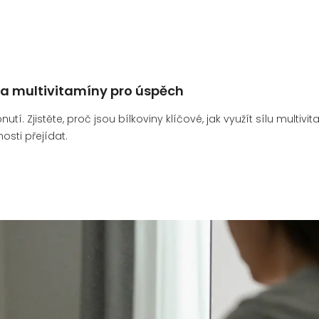
y a multivitamíny pro úspěch
tí. Zjistěte, proč jsou bílkoviny klíčové, jak využít sílu multivi
osti přejídat.